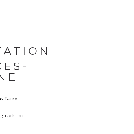
TATION
CES-
NE
os Faure
@gmail.com